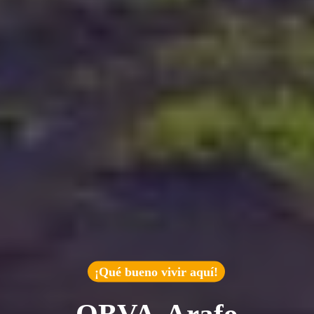
¡Qué bueno vivir aquí!
QBVA-Arafo