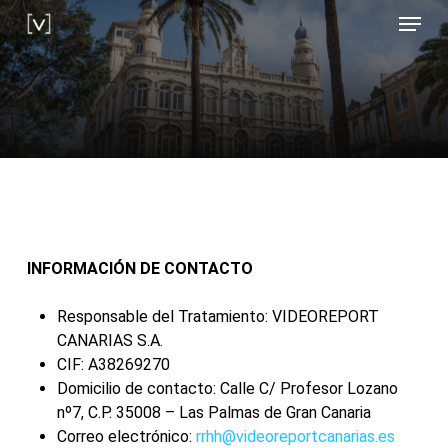
Skip
Menu
to
main
content
INFORMACIÓN DE CONTACTO
Responsable del Tratamiento: VIDEOREPORT
CANARIAS S.A.
CIF: A38269270
Domicilio de contacto: Calle C/ Profesor Lozano
nº7, C.P. 35008 – Las Palmas de Gran Canaria
Correo electrónico:
rrhh@videoreportcanarias.es