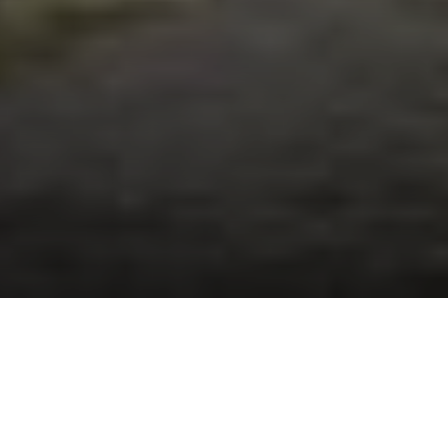
En Canarias tenemos satélites que nos permiten
observar desde la trayectoria de un fuego hasta la