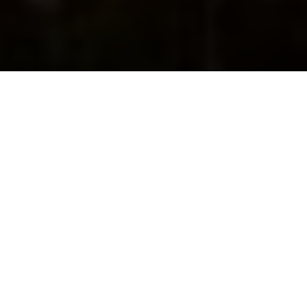
La Gomera celebró ayer por todo lo alto el día
grande de su patrona.
Cuentan que, en el siglo XVI, unos marineros
encontraron la imagen de la Virgen de Guadalupe en una
cueva de Puntallana, en La Gomera. La recogieron y,
cuando intentaron zarpar de nuevo, les resultó
imposible alejarse de la costa. Así que regresaron a la
isla porque parecía que la Virgen no quería abandonarla.
Hoy en ese lugar se encuentra su ermita.