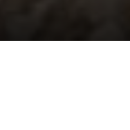
La cinta, una coproducción de Videoreport
Canarias y Doc Land Films dirigida por Hernán Zin,
suma así un nuevo reconocimiento tras su
nominación a Mejor Documental en la 31º edición
de los Premios Forqué.