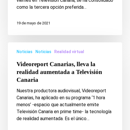
viernes en Televisión Canaria, se ha consolidado
de
como la tercera opción preferida…
ti
19 de mayo de 2021
Videoreport
Noticias
Noticias
Realidad virtual
Canarias,
lleva
Videoreport Canarias, lleva la
la
realidad aumentada a Televisión
realidad
Canaria
aumentada
a
Nuestra productora audiovisual, Videoreport
Televisión
Canarias, ha aplicado en su programa ‘1 hora
Canaria
menos’ -espacio que actualmente emite
Televisión Canaria en prime time- la tecnología
de realidad aumentada. Es el único…