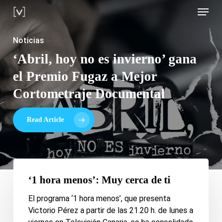
Skip
Menu
to
main
Noticias
content
‘Abril, hoy no es invierno’ gana
‘UHM’, 6 años contándole
Nos adentramos en las entrañas
Noticias
Realidad virtual
el Premio Fugaz a Mejor
historias a los canarios
del Teide
Cortometraje Documental
Read Article
‘1
hora
‘1 hora menos’: Muy cerca de ti
menos’:
El programa ‘1 hora menos’, que presenta
Muy
Victorio Pérez a partir de las 21.20 h. de lunes a
cerca