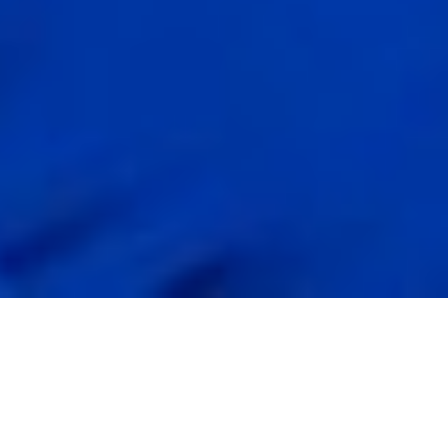
“1 Hora Menos” no se tomará vacaciones este verano.
María Mendoza ha tomado el relevo a Victorio Pérez,
para poder seguir entreteniéndote y amenizando tus