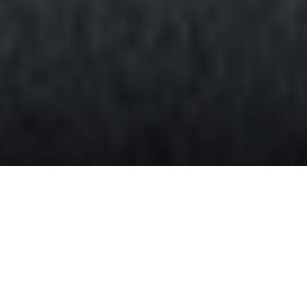
Posibles desprendimientos tras la
tormenta
La gran cantidad de agua caída en Canarias tras el paso
de la tormenta tropical “Hermine” provocará algunos