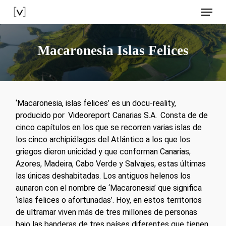
Skip
Menu
to
main
content
Macaronesia Islas Felices
‘Macaronesia, islas felices’ es un docu-reality,
producido por
Videoreport Canarias S.A.
Consta de de
cinco capítulos en los que se recorren varias islas de
los cinco archipiélagos del Atlántico a los que los
griegos dieron unicidad y que conforman Canarias,
Azores, Madeira, Cabo Verde y Salvajes, estas últimas
las únicas deshabitadas. Los antiguos helenos los
aunaron con el nombre de ‘Macaronesia’ que significa
‘islas felices o afortunadas’. Hoy, en estos territorios
de ultramar viven más de tres millones de personas
bajo las banderas de tres países diferentes que tienen